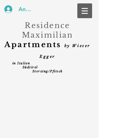
Anmelden
Residence
Maximilian
Apartments
by Wieser
Eg
ger
in Italien
Südtirol
Sterzing/Pfitsch
DATENSCHUTZ